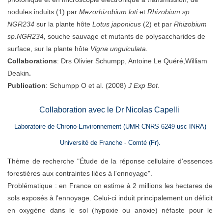
nodules induits (1) par
Mezorhizobium loti
et
Rhizobium sp.
NGR234
sur la plante hôte
Lotus japonicus
(2) et par
Rhizobium
sp.NGR234,
souche sauvage et mutants de polysaccharides de
surface, sur la plante hôte
Vigna unguiculata.
Collaborations
: Drs Olivier Schumpp, Antoine Le Quéré,
William
Deakin
.
Publication
: Schumpp O et al. (2008)
J Exp Bot
.
Collaboration avec
le
Dr Nicolas Capelli
Laboratoire de Chrono-Environnement
(UMR CNRS 6249 usc INRA
)
.
Université de Franche - Comté (Fr)
T
hème de recherche
"Étude de la réponse cellulaire d'essences
forestières aux contraintes liées à l'ennoyage".
Problématique : en France on estime à 2 millions les hectares de
sols exposés à l'ennoyage. Celui-ci induit principalement un déficit
en oxygène dans le sol (hypoxie ou anoxie) néfaste pour le