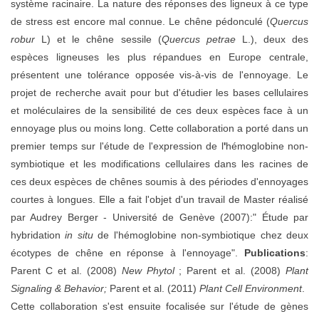
système racinaire. La nature des réponses des ligneux à ce type
de stress est encore mal connue. Le chêne pédonculé (
Quercus
robur
L) et le chêne sessile (
Quercus petrae
L.), deux des
espèces ligneuses les plus répandues en Europe centrale,
présentent une tolérance opposée vis-à-vis de l'ennoyage. Le
projet de recherche avait pour but d'étudier les bases cellulaires
et moléculaires de la sensibilité de ces deux espèces face à un
ennoyage plus ou moins long. Cette collaboration a porté dans un
premier temps sur l'étude de l'expression de l
'
hémoglobine non-
symbiotique et les modifications cellulaires dans les racines de
ces deux espèces de chênes soumis à des périodes d'ennoyages
courtes à longues. Elle a fait l'objet d'un travail de Master réalisé
par Audrey Berger - Université de Genève (2007):" Étude par
hybridation
in situ
de l'hémoglobine non-symbiotique chez deux
écotypes de chêne en réponse à l'ennoyage".
Publications
:
Parent C et al. (2008)
New Phytol
; Parent et al. (2008)
Plant
Signaling & Behavior;
Parent et al. (2011)
Plant Cell Environment
.
Cette collaboration s'est ensuite focalisée sur l'étude de gènes