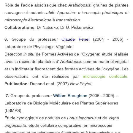
Rôle de l'acide abscissique chez
Arabidopsis
: graines de plantes
sauvages et mutants
abi5. Approche: microscopie photonique et
microscopie électronique à transmission.
Collaborations
:
Dr Natsuko; Dr U. Piskurewicz
6
.
Groupe du professeur
Claude Penel
(2004 - 2006)
-
Laboratoire de Physiologie Végétale.
Détection
in situ
de Formes Activées de l'Oxygène
:
étude réalisée
avec la racine de plantules d'
Arabidopsis
comme matériel végétal
et un indicateur fluorescent des formes activées de l'oxygène. Les
observations ont été réalisées par
microscopie confocale
.
Publication
: Dunand et al. (2007)
New Phytol.
7.
Groupe du professeur
William Broughton
(2006 - 2009) -
Laboratoire de Biologie Moléculaire des Plantes Supérieures
(LBMPS).
Étude cytologique de nodules de
Lotus japonicus
et de
Vigna
unguiculata:
é
tude cellulaire comparative, en microscopie
photonique et en microscopie électronique à transmission, de