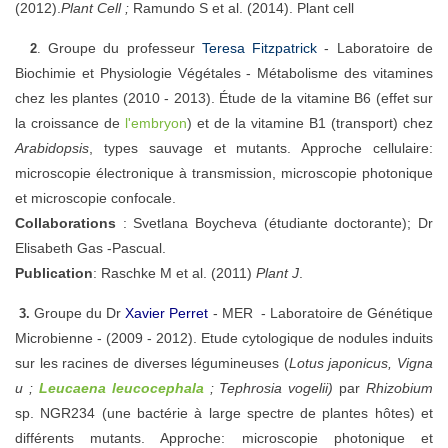
(2012).
Plant Cell ;
Ramundo S et al. (2014). Plant cell
Groupe du professeur
Teresa Fitzpatrick
-
Laboratoire de
2
.
Biochimie et Physiologie Végétales - Métabolisme des vitamines
chez les plantes (
2010 - 2013).
Étude de la vitamine B6 (effet sur
la croissance de
l'embryon
) et de la vitamine B1 (t
ransport)
chez
Arabidopsis
, types sauvage et mutants.
Approche cellulaire:
microscopie électronique à transmission, microscopie photonique
et microscopie confocale.
Collaborations
:
Svetlana Boycheva (étudiante doctorante); Dr
Elisabeth Gas -Pascual.
Publication
:
Raschke M et al. (2011)
Plant J
.
Groupe du Dr
Xavier Perret
- MER
-
Laboratoire de Génétique
3.
Microbienne
-
(2009 - 2012)
. Etude cytologique de nodules induits
sur le
s racines de diverses légumineuses
(
Lotus japonicus,
Vigna
u ;
Leucaena leucocephala
;
Tephrosia vogelii)
par
Rhizobium
sp. NGR234 (une bactérie à large spectre de plantes hôtes) et
différents mutants. Approche: microscopie photonique et