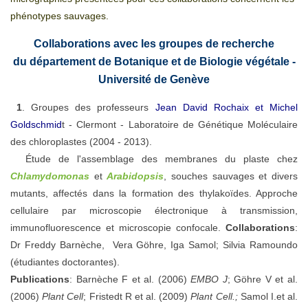
phénotypes sauvages.
Collaborations avec les groupes de recherche
du département de Botanique et de Biologie végétale -
Université de Genève
1
.
Groupes des professeurs
Jean David Rochaix et Michel
Goldschmid
t - Clermont
-
Laboratoire de Génétique Moléculaire
des chloroplastes
(2004 - 2013).
Étude de l'assemblage des membranes du plaste chez
Chlamydomonas
et
Arabidopsis
, souches sauvages et divers
mutants, affectés dans la formation des thylakoïdes. Approche
cellulaire par microscopie électronique à transmission,
immunofluorescence et microscopie confocale.
Collaborations
:
Dr Freddy Barnèche, Vera Göhre, Iga Samol; Silvia Ramoundo
(étudiantes doctorantes).
Publications
: Barnèche F et al. (2006)
EMBO J
; Göhre V et al.
(2006)
Plant Cell
; Fristedt R et al. (2009)
Plant Cell.;
Samol I.et al.