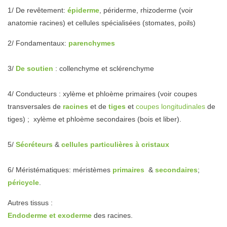
1/ De revêtement:
épiderme
, périderme, rhizoderme (voir
anatomie racines) et cellules spécialisées (stomates, poils)
2/ Fondamentaux:
parenchymes
3/
De soutien
: collenchyme et sclérenchyme
4/ Conducteurs : xylème et phloème primaires (voir coupes
transversales de
racines
et de
tiges
et
coupes longitudinales
de
tiges) ; xylème et phloème secondaires (bois et liber).
5/
Sécréteurs
&
cellules particulières à cristaux
6/ Méristématiques: méristèmes
primaires
&
secondaires
;
péricycle
.
Autres tissus :
Endoderme et exoderme
des racines.